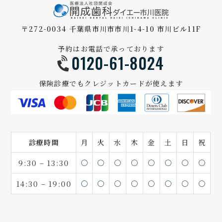
〒272-0034 千葉県市川市市川1-4-10 市川ビル11F
予約はお電話で承っております
0120-61-8024
保険診療でもクレジットカードが使えます
診療時間
月
火
水
木
金
土
日
祝
9:30 – 13:30
〇
〇
〇
〇
〇
〇
〇
〇
14:30 – 19:00
〇
〇
〇
〇
〇
〇
〇
〇