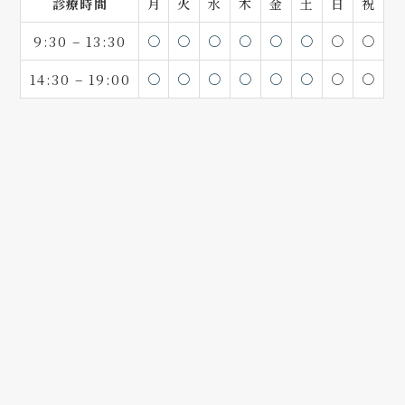
診療時間
月
火
水
木
金
土
日
祝
9:30 – 13:30
〇
〇
〇
〇
〇
〇
〇
〇
14:30 – 19:00
〇
〇
〇
〇
〇
〇
〇
〇